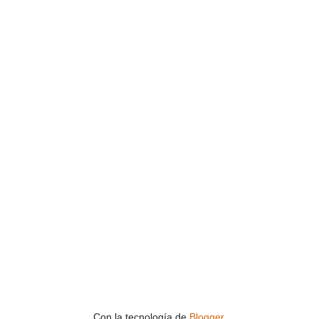
Con la tecnología de
Blogger
.