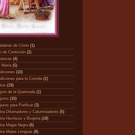
alabras de Cristo
(1)
o de Contrición
(2)
banzas
(4)
 María
(5)
diciones
(10)
diciones para la Comida
(2)
ntos
(19)
juro de la Queimada
(1)
juros
(16)
juros para Purificar
(3)
tra Difamadores y Calumniadores
(5)
tra Hechizos y Brujería
(18)
tra Magia Negra
(6)
tra Malas Lenguas
(8)