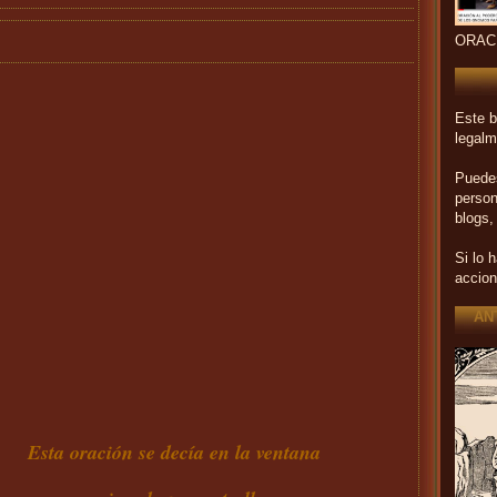
ORAC
Este b
legalm
Puedes
person
blogs,
Si lo 
accion
AN
Esta oración se decía en la ventana