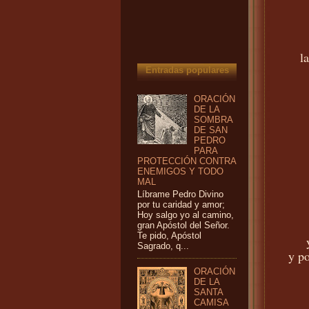
l
Entradas populares
ORACIÓN
DE LA
SOMBRA
DE SAN
PEDRO
PARA
PROTECCIÓN CONTRA
ENEMIGOS Y TODO
MAL
Líbrame Pedro Divino
por tu caridad y amor;
Hoy salgo yo al camino,
gran Apóstol del Señor.
Te pido, Apóstol
Sagrado, q...
y po
ORACIÓN
DE LA
SANTA
CAMISA