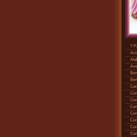
7 P
Act
Ala
Ave
Ben
Ben
Ca
Con
Con
Con
Con
Con
Con
Con