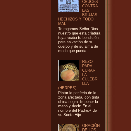
CRUCES
CONTRA
LAS
BRUJAS,
HECHIZOS Y TODO
MAL
Te rogamos Señor Dios
nuestro que esta criatura
tuya reciba tu bendición
para salvación de su
cuerpo y de su alma de
modo que pueda...
REZO
PARA
CURAR
LA
CULEBRI
LLA
(HERPES)
Pintar la periferia de la
zona afectada, con tinta
china negra. Imponer la
mano y decir: En el
nombre del Padre,+ de
su Santo Hijo...
ORACIÓN
DE LOS