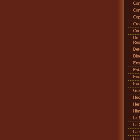
Con
Con
Cop
Cr
Cán
De 
Res
Det
Din
En
Es
Exa
Exo
Go
Hec
Her
Hi
La 
La 
Lam
Let