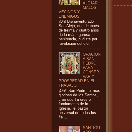
ALEJAR
MALOS
VECINOS Y
ENEMIGOS
¡Oh! Bienaventurado
San Alejo, que después
de treinta y cuatro años
de la más rigurosa
penitencia, pudiste por
revelación del ciel...
ORACIÓN
A SAN
PEDRO
PARA
CONSER
VAR Y
PROSPERAR EN EL
TRABAJO
¡Oh! San Pedro, el más
glorioso de los Santos,
creo que Tú eres el
fundamento de la
Iglesia, el pastor
universal de todos los
fiel...
SANTIGU