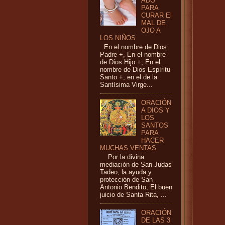
ADO
PARA
CURAR El
MAL DE
OJO A
LOS NIÑOS
En el nombre de Dios
Padre +, En el nombre
de Dios Hijo +, En el
nombre de Dios Espíritu
Santo +, en el de la
Santísima Virge...
ORACIÓN
A DIOS Y
LOS
SANTOS
PARA
HACER
MUCHAS VENTAS
Por la divina
mediación de San Judas
Tadeo, la ayuda y
protección de San
Antonio Bendito, El buen
juicio de Santa Rita, ...
ORACIÓN
DE LAS 3