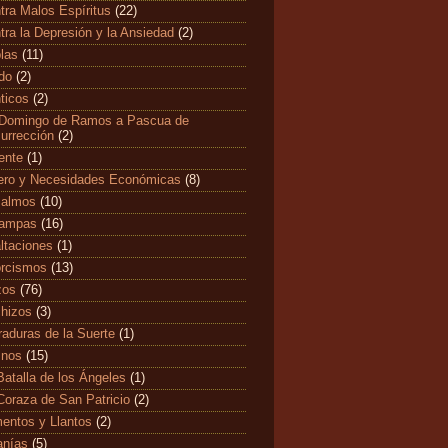
tra Malos Espíritus
(22)
tra la Depresión y la Ansiedad
(2)
las
(11)
edo
(2)
ticos
(2)
Domingo de Ramos a Pascua de
urrección
(2)
ente
(1)
ero y Necesidades Económicas
(8)
salmos
(10)
tampas
(16)
ltaciones
(1)
rcismos
(13)
zos
(76)
hizos
(3)
raduras de la Suerte
(1)
mnos
(15)
Batalla de los Ángeles
(1)
Coraza de San Patricio
(2)
entos y Llantos
(2)
anías
(5)