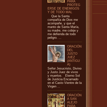
PARA
PROTEG
ERSE DE ENEMIGOS
Y DE TODO MAL
Que la Santa
compañía de Dios me
acompañe, y que el
manto de Santa María,
su madre, me cobije y
me defienda de todo
peligro. ...
ORACIÓN
DEL
JUSTO
JUEZ
(ANTIGU
A)
Señor Jesucristo, Divino
y Justo Juez de vivos
y muertos. Eterno Sol
de Justicia Encarnado
en el Casto Vientre de la
Virgen ...
ORACIÓN
A SAN
ALEJO
PARA