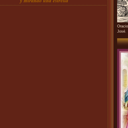
y mirando una estrella
Oracio
José.