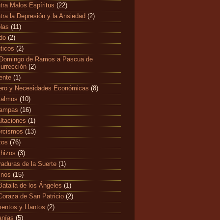
tra Malos Espíritus
(22)
tra la Depresión y la Ansiedad
(2)
las
(11)
edo
(2)
ticos
(2)
Domingo de Ramos a Pascua de
urrección
(2)
ente
(1)
ero y Necesidades Económicas
(8)
salmos
(10)
tampas
(16)
ltaciones
(1)
rcismos
(13)
zos
(76)
hizos
(3)
raduras de la Suerte
(1)
mnos
(15)
Batalla de los Ángeles
(1)
Coraza de San Patricio
(2)
entos y Llantos
(2)
anías
(5)