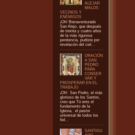
ALEJAR
MALOS
VECINOS Y
ENEMIGOS
¡Oh! Bienaventurado
San Alejo, que después
de treinta y cuatro años
de la más rigurosa
penitencia, pudiste por
revelación del ciel...
ORACIÓN
A SAN
PEDRO
PARA
CONSER
VAR Y
PROSPERAR EN EL
TRABAJO
¡Oh! San Pedro, el más
glorioso de los Santos,
creo que Tú eres el
fundamento de la
Iglesia, el pastor
universal de todos los
fiel...
SANTIGU