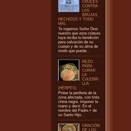
CRUCES
CONTRA
LAS
BRUJAS,
HECHIZOS Y TODO
MAL
Te rogamos Señor Dios
nuestro que esta criatura
tuya reciba tu bendición
para salvación de su
cuerpo y de su alma de
modo que pueda...
REZO
PARA
CURAR
LA
CULEBRI
LLA
(HERPES)
Pintar la periferia de la
zona afectada, con tinta
china negra. Imponer la
mano y decir: En el
nombre del Padre,+ de
su Santo Hijo...
ORACIÓN
DE LOS