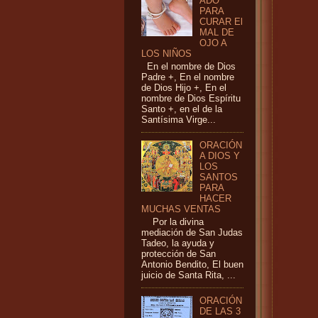
ADO
PARA
CURAR El
MAL DE
OJO A
LOS NIÑOS
En el nombre de Dios
Padre +, En el nombre
de Dios Hijo +, En el
nombre de Dios Espíritu
Santo +, en el de la
Santísima Virge...
ORACIÓN
A DIOS Y
LOS
SANTOS
PARA
HACER
MUCHAS VENTAS
Por la divina
mediación de San Judas
Tadeo, la ayuda y
protección de San
Antonio Bendito, El buen
juicio de Santa Rita, ...
ORACIÓN
DE LAS 3