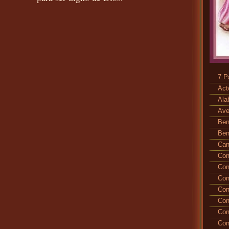
7 P
Act
Ala
Ave
Ben
Ben
Ca
Con
Con
Con
Con
Con
Con
Con