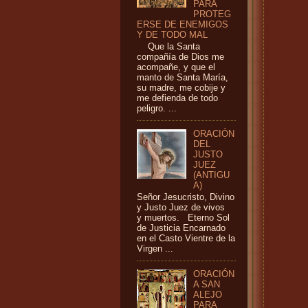
PARA
PROTEG
ERSE DE ENEMIGOS
Y DE TODO MAL
Que la Santa
compañía de Dios me
acompañe, y que el
manto de Santa María,
su madre, me cobije y
me defienda de todo
peligro. ...
ORACIÓN
DEL
JUSTO
JUEZ
(ANTIGU
A)
Señor Jesucristo, Divino
y Justo Juez de vivos
y muertos. Eterno Sol
de Justicia Encarnado
en el Casto Vientre de la
Virgen ...
ORACIÓN
A SAN
ALEJO
PARA