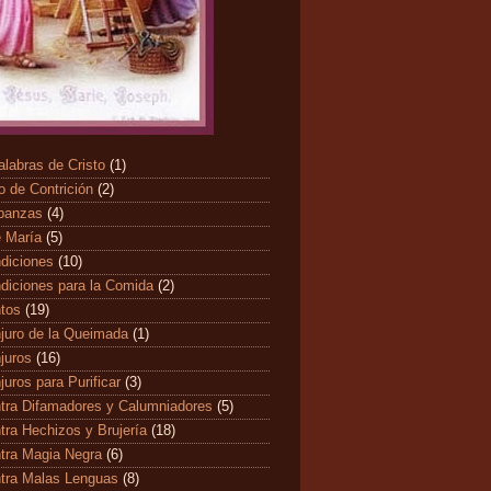
alabras de Cristo
(1)
o de Contrición
(2)
banzas
(4)
 María
(5)
diciones
(10)
diciones para la Comida
(2)
ntos
(19)
juro de la Queimada
(1)
juros
(16)
juros para Purificar
(3)
tra Difamadores y Calumniadores
(5)
tra Hechizos y Brujería
(18)
tra Magia Negra
(6)
tra Malas Lenguas
(8)