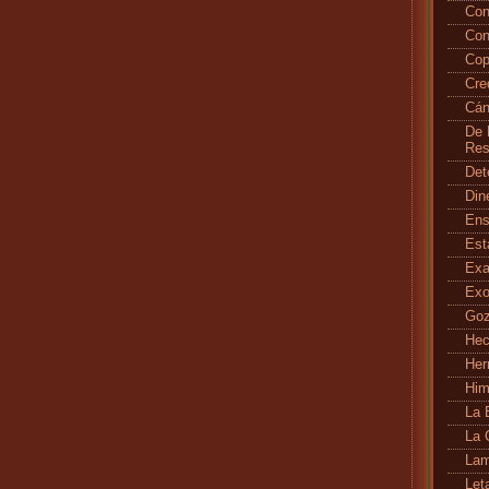
Con
Con
Cop
Cr
Cán
De 
Res
Det
Din
En
Es
Exa
Exo
Go
Hec
Her
Hi
La 
La 
Lam
Let