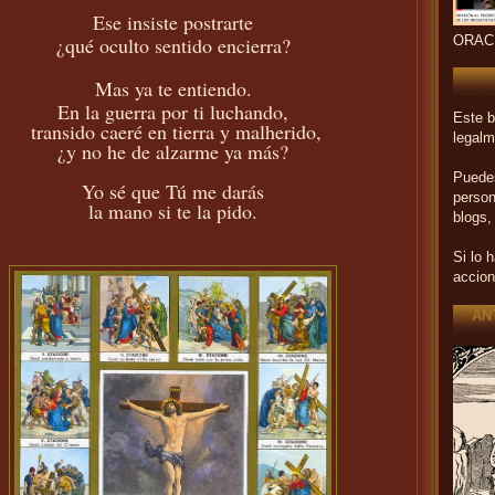
Ese insiste postrarte
¿qué oculto sentido encierra?
ORAC
Mas ya te entiendo.
En la guerra por ti luchando,
Este b
transido caeré en tierra y malherido,
legalm
¿y no he de alzarme ya más?
Puedes
Yo sé que Tú me darás
person
la mano si te la pido.
blogs,
Si lo 
accion
AN