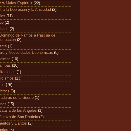
tra Malos Espíritus
(22)
tra la Depresión y la Ansiedad
(2)
las
(11)
edo
(2)
ticos
(2)
Domingo de Ramos a Pascua de
urrección
(2)
ente
(1)
ero y Necesidades Económicas
(8)
salmos
(10)
tampas
(16)
ltaciones
(1)
rcismos
(13)
zos
(76)
hizos
(3)
raduras de la Suerte
(1)
mnos
(15)
Batalla de los Ángeles
(1)
Coraza de San Patricio
(2)
entos y Llantos
(2)
anías
(5)