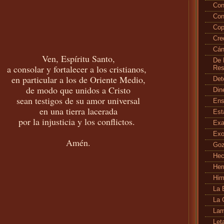
Con
Con
Cop
Cr
Cán
Ven, Espíritu Santo,
De 
a consolar y fortalecer a los cristianos,
Res
en particular a los de Oriente Medio,
Det
de modo que unidos a Cristo
Din
sean testigos de su amor universal
En
en una tierra lacerada
Es
por la injusticia y los conflictos.
Exa
Exo
Amén.
Go
Hec
Her
Hi
La 
La 
Lam
Let