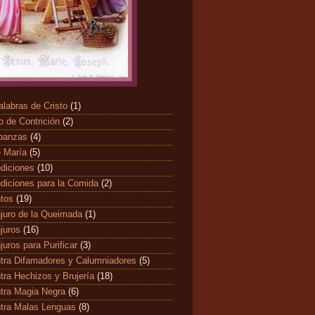
alabras de Cristo
(1)
o de Contrición
(2)
banzas
(4)
 María
(5)
diciones
(10)
diciones para la Comida
(2)
ntos
(19)
juro de la Queimada
(1)
juros
(16)
juros para Purificar
(3)
tra Difamadores y Calumniadores
(5)
tra Hechizos y Brujería
(18)
tra Magia Negra
(6)
tra Malas Lenguas
(8)