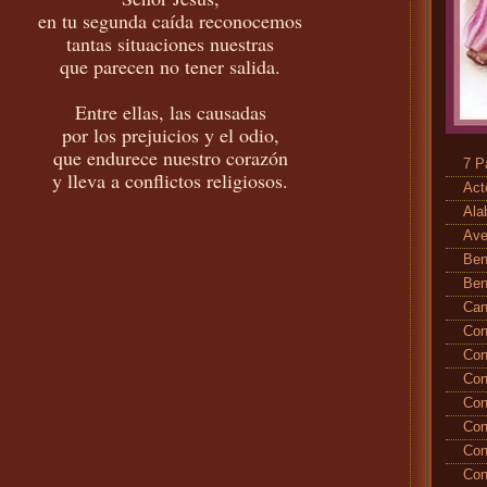
en tu segunda caída reconocemos
tantas situaciones nuestras
que parecen no tener salida.
Entre ellas, las causadas
por los prejuicios y el odio,
que endurece nuestro corazón
7 P
y lleva a conflictos religiosos.
Act
Ala
Ave
Ben
Ben
Ca
Con
Con
Con
Con
Con
Con
Con