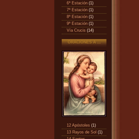
6ª Estación
(1)
7ª Estación
(1)
8ª Estación
(1)
9ª Estación
(1)
Vía Crucis
(14)
ORACIONES A ...
12 Apóstoles
(1)
13 Rayos de Sol
(1)