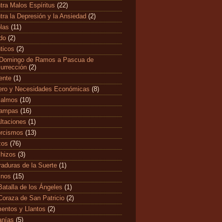
tra Malos Espíritus
(22)
tra la Depresión y la Ansiedad
(2)
las
(11)
edo
(2)
ticos
(2)
Domingo de Ramos a Pascua de
urrección
(2)
ente
(1)
ero y Necesidades Económicas
(8)
salmos
(10)
tampas
(16)
ltaciones
(1)
rcismos
(13)
zos
(76)
hizos
(3)
raduras de la Suerte
(1)
mnos
(15)
Batalla de los Ángeles
(1)
Coraza de San Patricio
(2)
entos y Llantos
(2)
anías
(5)