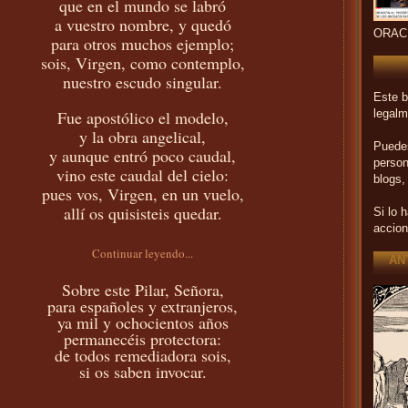
que en el mundo se labró
a vuestro nombre, y quedó
ORAC
para otros muchos ejemplo;
sois, Virgen, como contemplo,
nuestro escudo singular.
Este b
Fue apostólico el modelo,
legalm
y la obra angelical,
Puedes
y aunque entró poco caudal,
person
vino este caudal del cielo:
blogs,
pues vos, Virgen, en un vuelo,
allí os quisisteis quedar.
Si lo 
accion
Continuar leyendo...
AN
Sobre este Pilar, Señora,
para españoles y extranjeros,
ya mil y ochocientos años
permanecéis protectora:
de todos remediadora sois,
si os saben invocar.