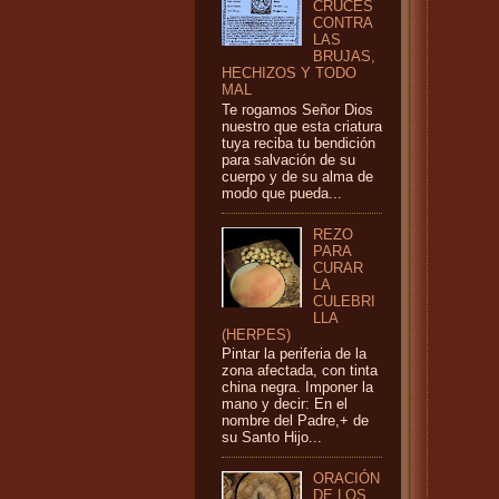
CRUCES
CONTRA
LAS
BRUJAS,
HECHIZOS Y TODO
MAL
Te rogamos Señor Dios
nuestro que esta criatura
tuya reciba tu bendición
para salvación de su
cuerpo y de su alma de
modo que pueda...
REZO
PARA
CURAR
LA
CULEBRI
LLA
(HERPES)
Pintar la periferia de la
zona afectada, con tinta
china negra. Imponer la
mano y decir: En el
nombre del Padre,+ de
su Santo Hijo...
ORACIÓN
DE LOS