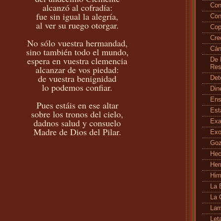
alcanzó al cofradía:
Con
fue sin igual la alegría,
Con
al ver su ruego otorgar.
Cop
Cr
No sólo vuestra hermandad,
Cán
sino también todo el mundo,
espera en vuestra clemencia
De 
alcanzar de vos piedad:
Res
de vuestra benignidad
Det
lo podemos confiar.
Din
En
Pues estáis en ese altar
Es
sobre los tronos del cielo,
dadnos salud y consuelo
Exa
Madre de Dios del Pilar.
Exo
Go
Hec
Her
Hi
La 
La 
Lam
Let