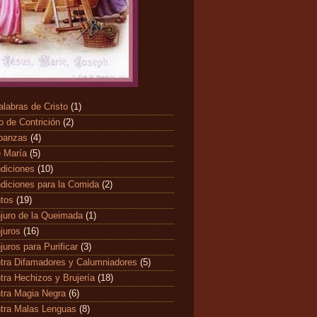
alabras de Cristo
(1)
o de Contrición
(2)
banzas
(4)
 María
(5)
diciones
(10)
diciones para la Comida
(2)
ntos
(19)
juro de la Queimada
(1)
juros
(16)
juros para Purificar
(3)
tra Difamadores y Calumniadores
(5)
tra Hechizos y Brujería
(18)
tra Magia Negra
(6)
tra Malas Lenguas
(8)