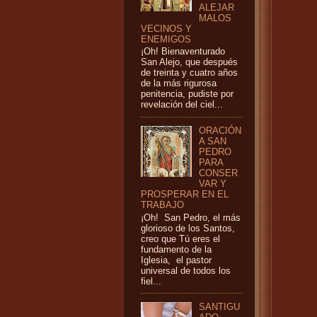
ALEJAR
MALOS
VECINOS Y
ENEMIGOS
¡Oh! Bienaventurado
San Alejo, que después
de treinta y cuatro años
de la más rigurosa
penitencia, pudiste por
revelación del ciel...
ORACIÓN
A SAN
PEDRO
PARA
CONSER
VAR Y
PROSPERAR EN EL
TRABAJO
¡Oh! San Pedro, el más
glorioso de los Santos,
creo que Tú eres el
fundamento de la
Iglesia, el pastor
universal de todos los
fiel...
SANTIGU