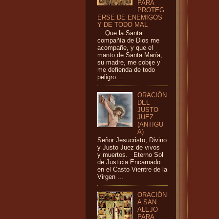
PARA
PROTEG
ERSE DE ENEMIGOS
Y DE TODO MAL
Que la Santa
compañía de Dios me
acompañe, y que el
manto de Santa María,
su madre, me cobije y
me defienda de todo
peligro. ...
ORACIÓN
DEL
JUSTO
JUEZ
(ANTIGU
A)
Señor Jesucristo, Divino
y Justo Juez de vivos
y muertos. Eterno Sol
de Justicia Encarnado
en el Casto Vientre de la
Virgen ...
ORACIÓN
A SAN
ALEJO
PARA