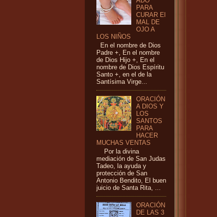
ADO
PARA
CURAR El
MAL DE
OJO A
LOS NIÑOS
En el nombre de Dios
Padre +, En el nombre
de Dios Hijo +, En el
nombre de Dios Espíritu
Santo +, en el de la
Santísima Virge...
ORACIÓN
A DIOS Y
LOS
SANTOS
PARA
HACER
MUCHAS VENTAS
Por la divina
mediación de San Judas
Tadeo, la ayuda y
protección de San
Antonio Bendito, El buen
juicio de Santa Rita, ...
ORACIÓN
DE LAS 3