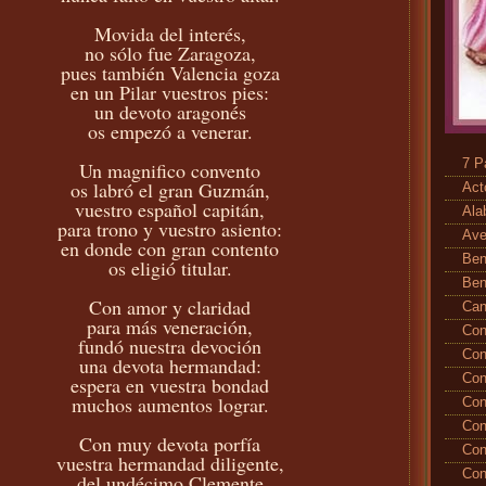
Movida del interés,
no sólo fue Zaragoza,
pues también Valencia goza
en un Pilar vuestros pies:
un devoto aragonés
os empezó a venerar.
7 P
Un magnifico convento
os labró el gran Guzmán,
Act
vuestro español capitán,
Ala
para trono y vuestro asiento:
Ave
en donde con gran contento
Ben
os eligió titular.
Ben
Con amor y claridad
Ca
para más veneración,
Con
fundó nuestra devoción
Con
una devota hermandad:
Con
espera en vuestra bondad
muchos aumentos lograr.
Con
Con
Con muy devota porfía
Con
vuestra hermandad diligente,
Con
del undécimo Clemente