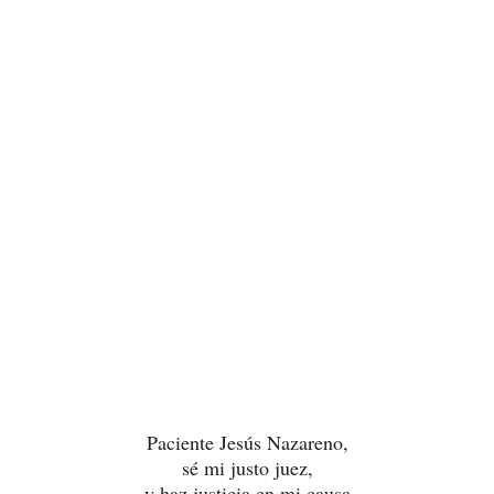
Paciente Jesús Nazareno,
sé mi justo juez,
y haz justicia en mi causa