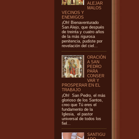
ALEJAR
MALOS
VECINOS Y
ENEMIGOS
¡Oh! Bienaventurado
San Alejo, que después
de treinta y cuatro años
de la más rigurosa
penitencia, pudiste por
revelación del ciel...
ORACIÓN
A SAN
PEDRO
PARA
CONSER
VAR Y
PROSPERAR EN EL
TRABAJO
¡Oh! San Pedro, el más
glorioso de los Santos,
creo que Tú eres el
fundamento de la
Iglesia, el pastor
universal de todos los
fiel...
SANTIGU