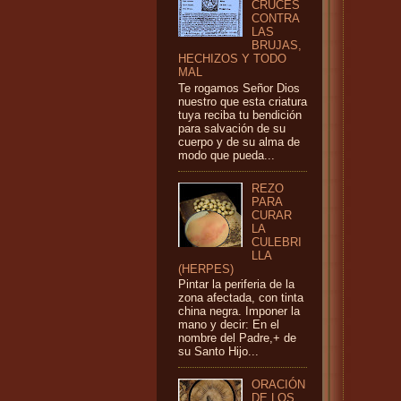
CRUCES
CONTRA
LAS
BRUJAS,
HECHIZOS Y TODO
MAL
Te rogamos Señor Dios
nuestro que esta criatura
tuya reciba tu bendición
para salvación de su
cuerpo y de su alma de
modo que pueda...
REZO
PARA
CURAR
LA
CULEBRI
LLA
(HERPES)
Pintar la periferia de la
zona afectada, con tinta
china negra. Imponer la
mano y decir: En el
nombre del Padre,+ de
su Santo Hijo...
ORACIÓN
DE LOS