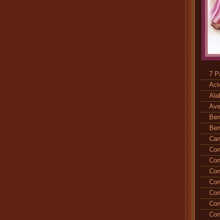
7 P
Act
Ala
Ave
Ben
Ben
Ca
Con
Con
Con
Con
Con
Con
Con