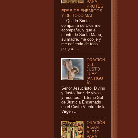
PARA
PROTEG
ERSE DE ENEMIGOS
Y DE TODO MAL
Que la Santa
compañía de Dios me
acompañe, y que el
manto de Santa María,
su madre, me cobije y
me defienda de todo
peligro. ...
ORACIÓN
DEL
JUSTO
JUEZ
(ANTIGU
A)
Señor Jesucristo, Divino
y Justo Juez de vivos
y muertos. Eterno Sol
de Justicia Encarnado
en el Casto Vientre de la
Virgen ...
ORACIÓN
A SAN
ALEJO
PARA