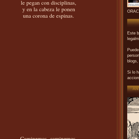
le pegan con disciplinas,
y en la cabeza le ponen
ORAC
una corona de espinas.
Este b
legalm
Puedes
person
blogs,
Si lo 
accion
AN
Caminemos, caminemos,