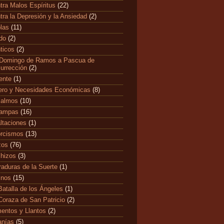
tra Malos Espíritus
(22)
tra la Depresión y la Ansiedad
(2)
las
(11)
edo
(2)
ticos
(2)
Domingo de Ramos a Pascua de
urrección
(2)
ente
(1)
ero y Necesidades Económicas
(8)
salmos
(10)
tampas
(16)
ltaciones
(1)
rcismos
(13)
zos
(76)
hizos
(3)
raduras de la Suerte
(1)
mnos
(15)
Batalla de los Ángeles
(1)
Coraza de San Patricio
(2)
entos y Llantos
(2)
anías
(5)