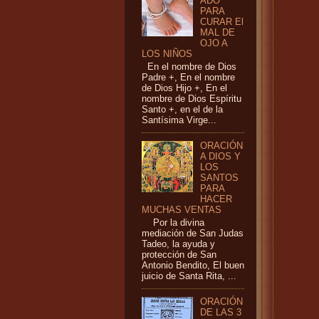
ADO
PARA
CURAR El
MAL DE
OJO A
LOS NIÑOS
En el nombre de Dios
Padre +, En el nombre
de Dios Hijo +, En el
nombre de Dios Espíritu
Santo +, en el de la
Santísima Virge...
ORACIÓN
A DIOS Y
LOS
SANTOS
PARA
HACER
MUCHAS VENTAS
Por la divina
mediación de San Judas
Tadeo, la ayuda y
protección de San
Antonio Bendito, El buen
juicio de Santa Rita, ...
ORACIÓN
DE LAS 3