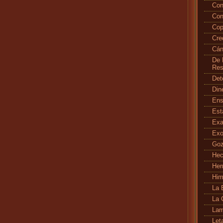
Con
Con
Cop
Cr
Cán
De 
Res
Det
Din
En
Es
Exa
Exo
Go
Hec
Her
Hi
La 
La 
Lam
Let