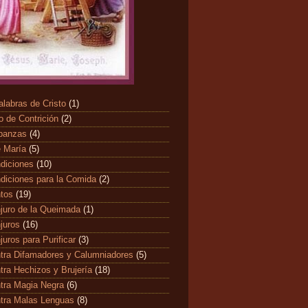
alabras de Cristo
(1)
o de Contrición
(2)
banzas
(4)
 María
(5)
diciones
(10)
diciones para la Comida
(2)
ntos
(19)
juro de la Queimada
(1)
juros
(16)
juros para Purificar
(3)
tra Difamadores y Calumniadores
(5)
tra Hechizos y Brujería
(18)
tra Magia Negra
(6)
tra Malas Lenguas
(8)