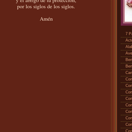
por los siglos de los siglos.
Amén
7 P
Act
Ala
Ave
Ben
Ben
Ca
Con
Con
Con
Con
Con
Con
Con
Con
Con