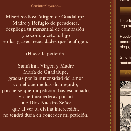
ORAC
Continuar leyendo...
Misericordiosa Virgen de Guadalupe,
Este b
Madre y Refugio de pecadores,
legalm
despliega tu manantial de compasión,
y socorre a este tu hijo
Puedes
en las graves necesidades que le afligen:
person
blogs,
(Hacer la petición)
Si lo 
accion
Santísima Virgen y Madre
María de Guadalupe,
AN
gracias por la inmensidad del amor
con el que me has distinguido,
porque se que mi petición has escuchado,
y que intercederás por mí
ante Dios Nuestro Señor,
que al ver tu divina intercesión,
no tendrá duda en conceder mi petición.