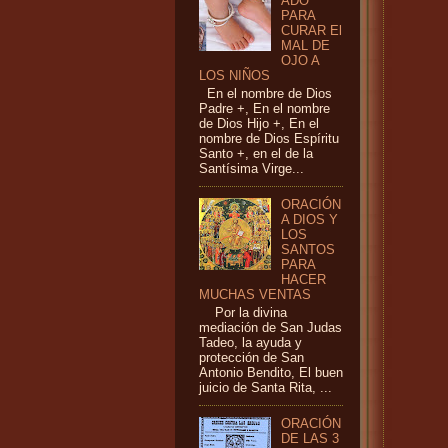
ADO
PARA
CURAR El
MAL DE
OJO A
LOS NIÑOS
En el nombre de Dios
Padre +, En el nombre
de Dios Hijo +, En el
nombre de Dios Espíritu
Santo +, en el de la
Santísima Virge...
ORACIÓN
A DIOS Y
LOS
SANTOS
PARA
HACER
MUCHAS VENTAS
Por la divina
mediación de San Judas
Tadeo, la ayuda y
protección de San
Antonio Bendito, El buen
juicio de Santa Rita, ...
ORACIÓN
DE LAS 3