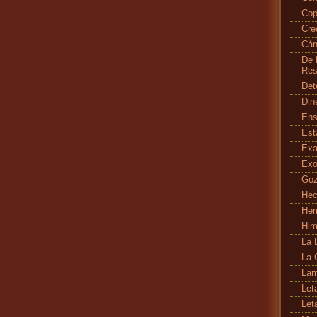
Cop
Cr
Cán
De 
Res
Det
Din
En
Es
Exa
Exo
Go
Hec
Her
Hi
La 
La 
Lam
Let
Let