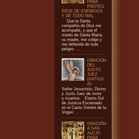
PARA
PROTEG
ERSE DE ENEMIGOS
Y DE TODO MAL
Que la Santa
compañía de Dios me
acompañe, y que el
manto de Santa María,
su madre, me cobije y
me defienda de todo
peligro. ...
ORACIÓN
DEL
JUSTO
JUEZ
(ANTIGU
A)
Señor Jesucristo, Divino
y Justo Juez de vivos
y muertos. Eterno Sol
de Justicia Encarnado
en el Casto Vientre de la
Virgen ...
ORACIÓN
A SAN
ALEJO
PARA