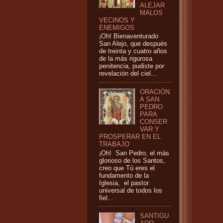
ALEJAR
MALOS
VECINOS Y
ENEMIGOS
¡Oh! Bienaventurado
San Alejo, que después
de treinta y cuatro años
de la más rigurosa
penitencia, pudiste por
revelación del ciel...
ORACIÓN
A SAN
PEDRO
PARA
CONSER
VAR Y
PROSPERAR EN EL
TRABAJO
¡Oh! San Pedro, el más
glorioso de los Santos,
creo que Tú eres el
fundamento de la
Iglesia, el pastor
universal de todos los
fiel...
SANTIGU