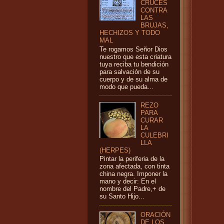
CRUCES
CONTRA
LAS
BRUJAS,
HECHIZOS Y TODO
MAL
Te rogamos Señor Dios
nuestro que esta criatura
tuya reciba tu bendición
para salvación de su
cuerpo y de su alma de
modo que pueda...
REZO
PARA
CURAR
LA
CULEBRI
LLA
(HERPES)
Pintar la periferia de la
zona afectada, con tinta
china negra. Imponer la
mano y decir: En el
nombre del Padre,+ de
su Santo Hijo...
ORACIÓN
DE LOS