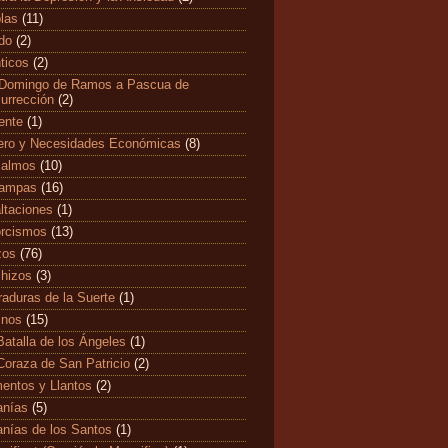
las
(11)
edo
(2)
ticos
(2)
Domingo de Ramos a Pascua de
urrección
(2)
ente
(1)
ero y Necesidades Económicas
(8)
salmos
(10)
tampas
(16)
ltaciones
(1)
rcismos
(13)
zos
(76)
hizos
(3)
raduras de la Suerte
(1)
mnos
(15)
Batalla de los Ángeles
(1)
Coraza de San Patricio
(2)
entos y Llantos
(2)
anías
(5)
anías de los Santos
(1)