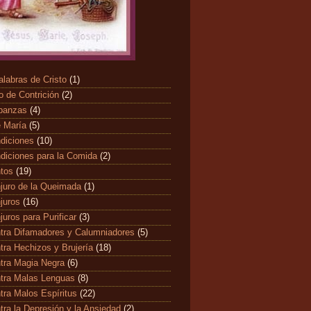
alabras de Cristo
(1)
o de Contrición
(2)
banzas
(4)
 María
(5)
diciones
(10)
diciones para la Comida
(2)
ntos
(19)
juro de la Queimada
(1)
juros
(16)
juros para Purificar
(3)
tra Difamadores y Calumniadores
(5)
tra Hechizos y Brujería
(18)
tra Magia Negra
(6)
tra Malas Lenguas
(8)
tra Malos Espíritus
(22)
tra la Depresión y la Ansiedad
(2)