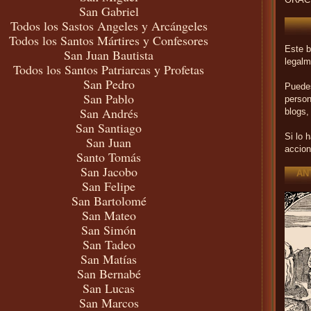
ORAC
San Gabriel
Todos los Sastos Angeles y Arcángeles
Todos los Santos Mártires y Confesores
Este b
San Juan Bautista
legalm
Todos los Santos Patriarcas y Profetas
San Pedro
Puedes
San Pablo
person
San Andrés
blogs,
San Santiago
Si lo 
San Juan
accion
Santo Tomás
San Jacobo
AN
San Felipe
San Bartolomé
San Mateo
San Simón
San Tadeo
San Matías
San Bernabé
San
Lucas
San Marcos