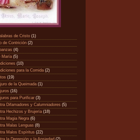
alabras de Cristo
(1)
o de Contrición
(2)
banzas
(4)
 María
(5)
diciones
(10)
diciones para la Comida
(2)
ntos
(19)
juro de la Queimada
(1)
juros
(16)
juros para Purificar
(3)
tra Difamadores y Calumniadores
(5)
tra Hechizos y Brujería
(18)
tra Magia Negra
(6)
tra Malas Lenguas
(8)
tra Malos Espíritus
(22)
tra la Depresión y la Ansiedad
(2)