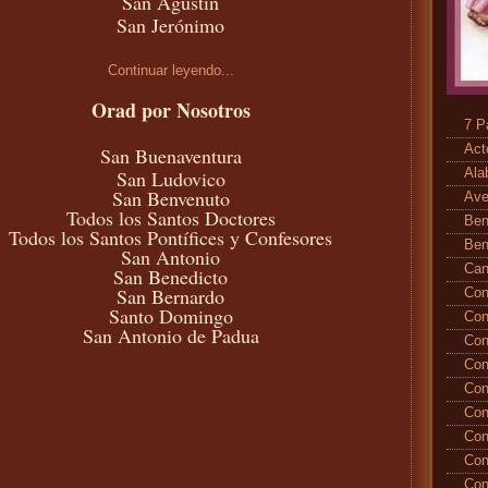
San Agustín
San Jerónimo
Continuar leyendo...
Orad por Nosotros
7 P
Act
San Buenaventura
San Ludovico
Ala
San Benvenuto
Ave
Todos los Santos Doctores
Ben
Todos los Santos Pontífices y Confesores
Ben
San Antonio
Ca
San Benedicto
San Bernardo
Con
Santo Domingo
Con
San Antonio de Padua
Con
Con
Con
Con
Con
Con
Con