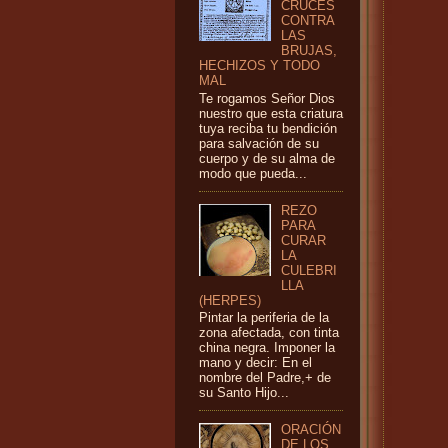
CRUCES
CONTRA
LAS
BRUJAS,
HECHIZOS Y TODO
MAL
Te rogamos Señor Dios
nuestro que esta criatura
tuya reciba tu bendición
para salvación de su
cuerpo y de su alma de
modo que pueda...
REZO
PARA
CURAR
LA
CULEBRI
LLA
(HERPES)
Pintar la periferia de la
zona afectada, con tinta
china negra. Imponer la
mano y decir: En el
nombre del Padre,+ de
su Santo Hijo...
ORACIÓN
DE LOS