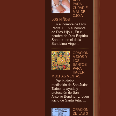
ADO
PARA
CURAR El
MAL DE
OJO A
LOS NIÑOS
En el nombre de Dios
Padre +, En el nombre
de Dios Hijo +, En el
nombre de Dios Espíritu
Santo +, en el de la
Santísima Virge...
ORACIÓN
A DIOS Y
LOS
SANTOS
PARA
HACER
MUCHAS VENTAS
Por la divina
mediación de San Judas
Tadeo, la ayuda y
protección de San
Antonio Bendito, El buen
juicio de Santa Rita, ...
ORACIÓN
DE LAS 3