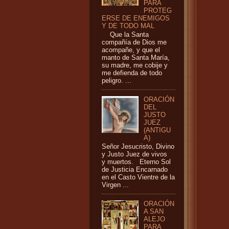
PARA
PROTEG
ERSE DE ENEMIGOS
Y DE TODO MAL
Que la Santa
compañía de Dios me
acompañe, y que el
manto de Santa María,
su madre, me cobije y
me defienda de todo
peligro. ...
ORACIÓN
DEL
JUSTO
JUEZ
(ANTIGU
A)
Señor Jesucristo, Divino
y Justo Juez de vivos
y muertos. Eterno Sol
de Justicia Encarnado
en el Casto Vientre de la
Virgen ...
ORACIÓN
A SAN
ALEJO
PARA