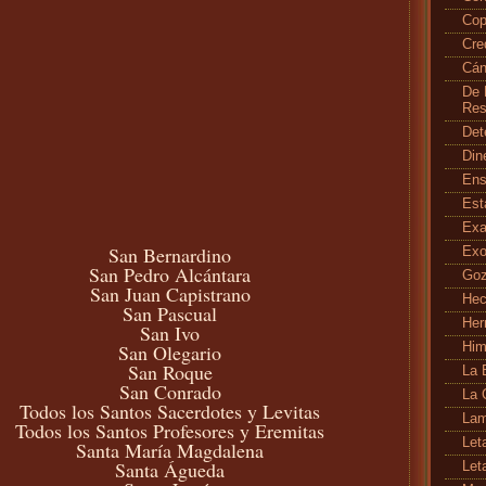
Cop
Cr
Cán
De 
Res
Det
Din
En
Es
Exa
San Bernardino
Exo
San Pedro Alcántara
Go
San Juan Capistrano
Hec
San Pascual
Her
San Ivo
San Olegario
Hi
San Roque
La 
San Conrado
La 
Todos los Santos Sacerdotes y Levitas
Lam
Todos los Santos Profesores y Eremitas
Let
Santa María Magdalena
Santa Águeda
Let