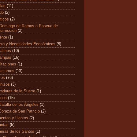
las
(11)
edo
(2)
ticos
(2)
Domingo de Ramos a Pascua de
urrección
(2)
ente
(1)
ero y Necesidades Económicas
(8)
salmos
(10)
tampas
(16)
ltaciones
(1)
rcismos
(13)
zos
(76)
hizos
(3)
raduras de la Suerte
(1)
mnos
(15)
Batalla de los Ángeles
(1)
Coraza de San Patricio
(2)
entos y Llantos
(2)
anías
(5)
anías de los Santos
(1)