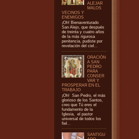
ALEJAR
MALOS
VECINOS Y
ENEMIGOS
¡Oh! Bienaventurado
San Alejo, que después
de treinta y cuatro años
de la más rigurosa
penitencia, pudiste por
revelación del ciel...
ORACIÓN
A SAN
PEDRO
PARA
CONSER
VAR Y
PROSPERAR EN EL
TRABAJO
¡Oh! San Pedro, el más
glorioso de los Santos,
creo que Tú eres el
fundamento de la
Iglesia, el pastor
universal de todos los
fiel...
SANTIGU