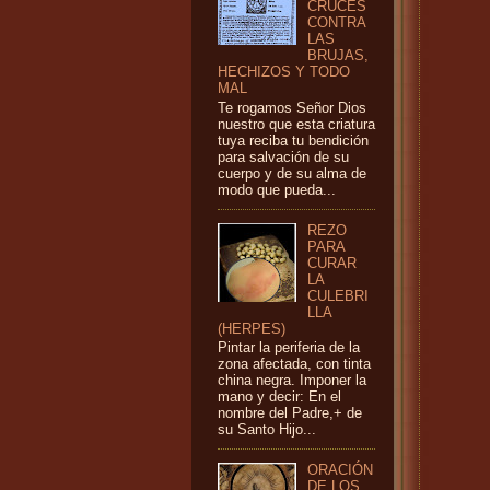
CRUCES
CONTRA
LAS
BRUJAS,
HECHIZOS Y TODO
MAL
Te rogamos Señor Dios
nuestro que esta criatura
tuya reciba tu bendición
para salvación de su
cuerpo y de su alma de
modo que pueda...
REZO
PARA
CURAR
LA
CULEBRI
LLA
(HERPES)
Pintar la periferia de la
zona afectada, con tinta
china negra. Imponer la
mano y decir: En el
nombre del Padre,+ de
su Santo Hijo...
ORACIÓN
DE LOS