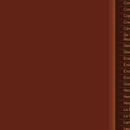
Con
Con
Cop
Cr
Cán
De 
Res
Det
Din
En
Es
Exa
Exo
Go
Hec
Her
Hi
La 
La 
Lam
Let