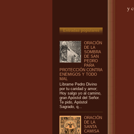
y c
Entradas populares
ORACIÓN
DE LA
SOMBRA
DE SAN
PEDRO
PARA
PROTECCIÓN CONTRA
ENEMIGOS Y TODO
MAL
Líbrame Pedro Divino
por tu caridad y amor;
Hoy salgo yo al camino,
gran Apóstol del Señor.
Te pido, Apóstol
Sagrado, q...
ORACIÓN
DE LA
SANTA
CAMISA