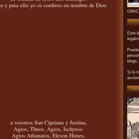
lo y para ello yo os confieso en nombre de Dios
ORAC
Este b
legalm
Puedes
person
blogs,
Si lo 
accion
AN
a vosotros San Cipriano y Justina,
Agios, Theos, Agios, Ischyros:
Agios Athanatos, Eleson Himes.