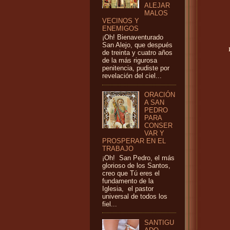
ALEJAR
MALOS
VECINOS Y
ENEMIGOS
¡Oh! Bienaventurado
San Alejo, que después
de treinta y cuatro años
de la más rigurosa
penitencia, pudiste por
revelación del ciel...
ORACIÓN
A SAN
PEDRO
PARA
CONSER
VAR Y
PROSPERAR EN EL
TRABAJO
¡Oh! San Pedro, el más
glorioso de los Santos,
creo que Tú eres el
fundamento de la
Iglesia, el pastor
universal de todos los
fiel...
SANTIGU