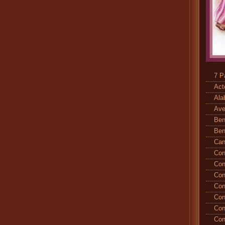
7 P
Act
Ala
Ave
Ben
Ben
Ca
Con
Con
Con
Con
Con
Con
Con