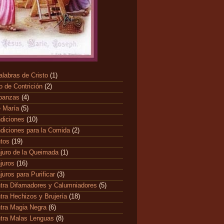
alabras de Cristo
(1)
o de Contrición
(2)
banzas
(4)
 María
(5)
diciones
(10)
diciones para la Comida
(2)
ntos
(19)
juro de la Queimada
(1)
juros
(16)
juros para Purificar
(3)
tra Difamadores y Calumniadores
(5)
tra Hechizos y Brujería
(18)
tra Magia Negra
(6)
tra Malas Lenguas
(8)