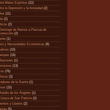
tra Malos Espíritus
(22)
tra la Depresión y la Ansiedad
(2)
las
(11)
edo
(2)
ticos
(2)
Domingo de Ramos a Pascua de
urrección
(2)
ente
(1)
ero y Necesidades Económicas
(8)
salmos
(10)
tampas
(16)
ltaciones
(1)
rcismos
(13)
zos
(76)
hizos
(3)
raduras de la Suerte
(1)
mnos
(15)
Batalla de los Ángeles
(1)
Coraza de San Patricio
(2)
entos y Llantos
(2)
anías
(5)