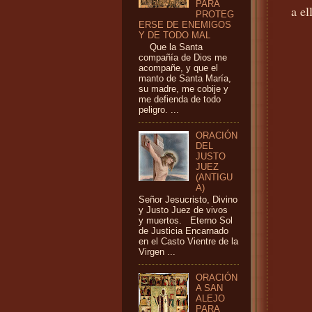
PARA
a el
PROTEG
ERSE DE ENEMIGOS
Y DE TODO MAL
Que la Santa
compañía de Dios me
acompañe, y que el
manto de Santa María,
su madre, me cobije y
me defienda de todo
peligro. ...
ORACIÓN
DEL
JUSTO
JUEZ
(ANTIGU
A)
Señor Jesucristo, Divino
y Justo Juez de vivos
y muertos. Eterno Sol
de Justicia Encarnado
en el Casto Vientre de la
Virgen ...
ORACIÓN
A SAN
ALEJO
PARA