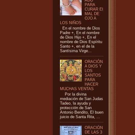
ADO
PARA
CURAR El
MAL DE
OJO A
LOS NIÑOS
En el nombre de Dios
Padre +, En el nombre
de Dios Hijo +, En el
nombre de Dios Espíritu
Santo +, en el de la
Santísima Virge...
ORACIÓN
A DIOS Y
LOS
SANTOS
PARA
HACER
MUCHAS VENTAS
Por la divina
mediación de San Judas
Tadeo, la ayuda y
protección de San
Antonio Bendito, El buen
juicio de Santa Rita, ...
ORACIÓN
DE LAS 3