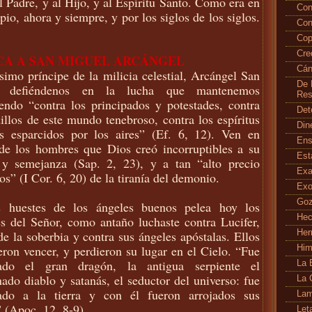
l Padre, y al Hijo, y al Espíritu Santo. Como era en
Con
ipio, ahora y siempre, y por los siglos de los siglos.
Con
Cop
Cr
CA A SAN MIGUEL ARCÁNGEL
Cán
simo príncipe de la milicia celestial, Arcángel San
De 
, defiéndenos en la lucha que mantenemos
Res
endo “contra los principados y potestades, contra
Det
illos de este mundo tenebroso, contra los espíritus
Din
s esparcidos por los aires” (Ef. 6, 12). Ven en
En
 de los hombres que Dios creó incorruptibles a su
Es
y semejanza (Sap. 2, 23), y a tan “alto precio
Exa
os” (I Cor. 6, 20) de la tiranía del demonio.
Exo
Go
 huestes de los ángeles buenos pelea hoy los
Hec
s del Señor, como antaño luchaste contra Lucifer,
de la soberbia y contra sus ángeles apóstalas. Ellos
Her
ron vencer, y perdieron su lugar en el Cielo. “Fue
Hi
tado el gran dragón, la antigua serpiente el
La 
do diablo y satanás, el seductor del universo: fue
La 
tado a la tierra y con él fueron arrojados sus
Lam
 (Apoc. 12, 8-9).
Let