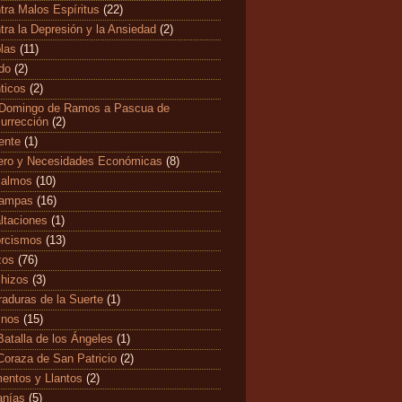
tra Malos Espíritus
(22)
tra la Depresión y la Ansiedad
(2)
las
(11)
edo
(2)
ticos
(2)
Domingo de Ramos a Pascua de
urrección
(2)
ente
(1)
ero y Necesidades Económicas
(8)
salmos
(10)
tampas
(16)
ltaciones
(1)
rcismos
(13)
zos
(76)
hizos
(3)
raduras de la Suerte
(1)
mnos
(15)
Batalla de los Ángeles
(1)
Coraza de San Patricio
(2)
entos y Llantos
(2)
anías
(5)