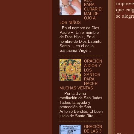
ADO
imprevis
PARA
que cai
CURAR El
MAL DE
se alegr
OJO A
LOS NIÑOS
En el nombre de Dios
Padre +, En el nombre
de Dios Hijo +, En el
nombre de Dios Espíritu
Santo +, en el de la
Santísima Virge...
ORACIÓN
A DIOS Y
LOS
SANTOS
PARA
HACER
MUCHAS VENTAS
Por la divina
mediación de San Judas
Tadeo, la ayuda y
protección de San
Antonio Bendito, El buen
juicio de Santa Rita, ...
ORACIÓN
DE LAS 3