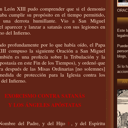
n León XIII pudo comprender que si el demonio
ORAC
aba cumplir su propósito en el tiempo permitido,
ía una derrota humillante. Vio a San Miguel
l aparecer y lanzar a satanás con sus legiones en
Este b
mo del Infierno.
legalm
do profundamente por lo que había oído, el Papa
Puedes
III compuso la siguiente Oración a San Miguel
person
mbién es una profecía sobre la Tribulación y la
blogs,
ostasía en este Fin de los Tiempos), y ordenó que
Si lo 
ra después de las Misas Ordinarias [no solemnes]
accion
edida de protección para la Iglesia contra los
 del Infierno.
AN
EXORCISMO CONTRA SATANÁS
Y LOS ÁNGELES APÓSTATAS
Nombre del Padre, y del Hijo
†
, y del Espíritu