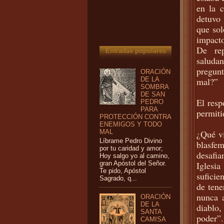
en la c
detuvo 
que sol
impacto
De re
Entradas populares
saludan
pregun
ORACIÓN
mal?”
DE LA
SOMBRA
DE SAN
El resp
PEDRO
PARA
permiti
PROTECCIÓN CONTRA
ENEMIGOS Y TODO
¿Qué vi
MAL
Líbrame Pedro Divino
blasfem
por tu caridad y amor;
desafi
Hoy salgo yo al camino,
Iglesia
gran Apóstol del Señor.
Te pido, Apóstol
suficie
Sagrado, q...
de tene
nunca a
ORACIÓN
DE LA
diablo,
SANTA
poder”.
CAMISA