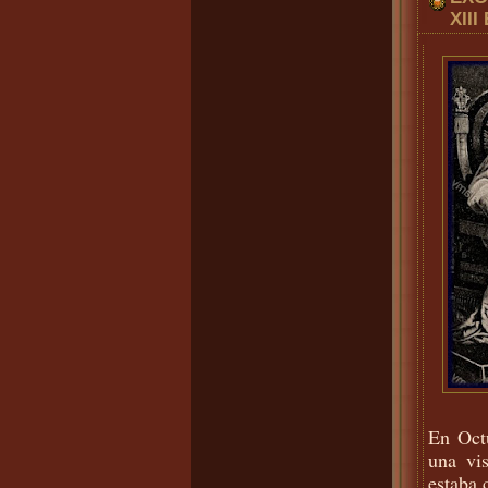
XII
En Oct
una vis
estaba 