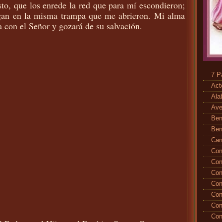
to, que los enrede la red que para mí escondieron;
gan en la misma trampa que me abrieron. Mi alma
a con el Señor y gozará de su salvación.
7 P
Act
Ala
Ave
Ben
Ben
Ca
Con
Con
Con
Con
Con
Con
Con