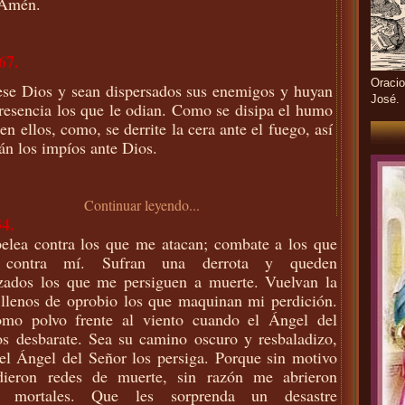
 Amén.
67.
Oracio
se Dios y sean dispersados sus enemigos y huyan
José.
resencia los que le odian. Como se disipa el humo
pen ellos, como, se derrite la cera ante el fuego, así
án los impíos ante Dios.
Continuar leyendo...
4.
pelea contra los que me atacan; combate a los que
 contra mí. Sufran una derrota y queden
zados los que me persiguen a muerte. Vuelvan la
 llenos de oprobio los que maquinan mi perdición.
mo polvo frente al viento cuando el Ángel del
os desbarate. Sea su camino oscuro y resbaladizo,
el Ángel del Señor los persiga. Porque sin motivo
ieron redes de muerte, sin razón me abrieron
s mortales. Que les sorprenda un desastre