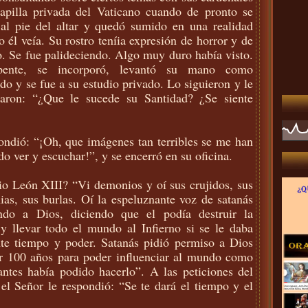
apilla privada del Vaticano cuando de pronto se
al pie del altar y quedó sumido en una realidad
o él veía. Su rostro teníia expresión de horror y de
. Se fue palideciendo. Algo muy duro había visto.
pente, se incorporó, levantó su mano como
do y se fue a su estudio privado. Lo siguieron y le
taron: “¿Que le sucede su Santidad? ¿Se siente
ondió: “¡Oh, que imágenes tan terribles se me han
do ver y escuchar!”, y se encerró en su oficina.
o León XIII? “Vi demonios y oí sus crujidos, sus
ias, sus burlas. Oí la espeluznante voz de satanás
ando a Dios, diciendo que el podía destruir la
 y llevar todo el mundo al Infierno si se le daba
nte tiempo y poder. Satanás pidió permiso a Dios
r 100 años para poder influenciar al mundo como
ntes había podido hacerlo”. A las peticiones del
 el Señor le respondió: “Se te dará el tiempo y el