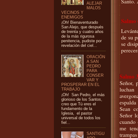
Santo.
ALEJAR
MALOS
VECINOS Y
ENEMIGOS
Salmo 
¡Oh! Bienaventurado
San Alejo, que después
Levánte
de treinta y cuatro años
de su p
de la más rigurosa
penitencia, pudiste por
se disi
revelación del ciel...
perecer
ORACIÓN
A SAN
PEDRO
PARA
Salmo 3
CONSER
VAR Y
Señor, 
PROSPERAR EN EL
luchan
TRABAJO
avergon
¡Oh! San Pedro, el más
glorioso de los Santos,
espalda
creo que Tú eres el
Sean co
fundamento de la
Iglesia, el pastor
Señor l
universal de todos los
cuando 
fiel...
me tend
trampa
SANTIGU