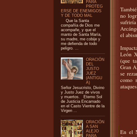
PARA
PROTEG
Tambié
ERSE DE ENEMIGOS
no logr
Y DE TODO MAL
sufrir
Que la Santa
compañía de Dios me
Arcánge
acompañe, y que el
el abis
manto de Santa María,
su madre, me cobije y
me defienda de todo
Impacta
peligro. ...
León X
(que ta
ORACIÓN
DEL
Gran Ap
JUSTO
se reza
JUEZ
(ANTIGU
como m
A)
ataques
Señor Jesucristo, Divino
y Justo Juez de vivos
y muertos. Eterno Sol
de Justicia Encarnado
en el Casto Vientre de la
Virgen ...
ORACIÓN
A SAN
En el 
ALEJO
PARA