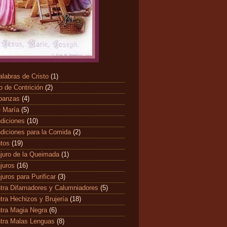
alabras de Cristo
(1)
o de Contrición
(2)
banzas
(4)
 María
(5)
diciones
(10)
diciones para la Comida
(2)
ntos
(19)
juro de la Queimada
(1)
juros
(16)
juros para Purificar
(3)
tra Difamadores y Calumniadores
(5)
tra Hechizos y Brujería
(18)
tra Magia Negra
(6)
tra Malas Lenguas
(8)