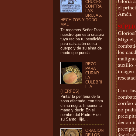
Gloria a
CRUCES
el princ
CONTRA
LAS
Amén.
BRUJAS,
HECHIZOS Y TODO
SÚPLI
MAL
Te rogamos Señor Dios
Gloriosí
nuestro que esta criatura
Miguel
tuya reciba tu bendición
para salvación de su
combati
cuerpo y de su alma de
los caud
modo que pueda...
maligno
auxilio
REZO
PARA
imagen 
CURAR
rescatad
LA
CULEBRI
LLA
Con las
(HERPES)
combate
Pintar la periferia de la
zona afectada, con tinta
corifeo 
china negra. Imponer la
no pudie
mano y decir: En el
precipi
nombre del Padre,+ de
su Santo Hijo...
denomina
precipi
ORACIÓN
ángeles”
DE LOS