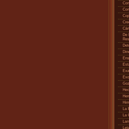
Con
Con
Cop
Cr
Cán
De 
Res
Det
Din
En
Es
Exa
Exo
Go
Hec
Her
Hi
La 
La 
Lam
Let