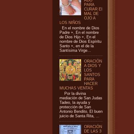
ADO
PARA
CURAR El
MAL DE
OJO A
LOS NIÑOS
En el nombre de Dios
Padre +, En el nombre
de Dios Hijo +, En el
nombre de Dios Espíritu
Santo +, en el de la
Santísima Virge...
ORACIÓN
A DIOS Y
LOS
SANTOS
PARA
HACER
MUCHAS VENTAS
Por la divina
mediación de San Judas
Tadeo, la ayuda y
protección de San
Antonio Bendito, El buen
juicio de Santa Rita, ...
ORACIÓN
DE LAS 3