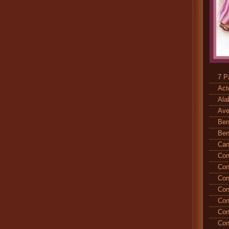
7 P
Act
Ala
Ave
Ben
Ben
Ca
Con
Con
Con
Con
Con
Con
Con