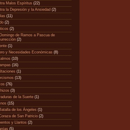
tra Malos Espíritus
(22)
tra la Depresión y la Ansiedad
(2)
las
(11)
edo
(2)
ticos
(2)
Domingo de Ramos a Pascua de
urrección
(2)
ente
(1)
ero y Necesidades Económicas
(8)
salmos
(10)
tampas
(16)
ltaciones
(1)
rcismos
(13)
zos
(76)
hizos
(3)
raduras de la Suerte
(1)
mnos
(15)
Batalla de los Ángeles
(1)
Coraza de San Patricio
(2)
entos y Llantos
(2)
anías
(5)