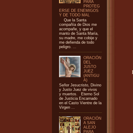
PARA
PROTEG
ERSE DE ENEMIGOS
Y DE TODO MAL
Que la Santa
compañía de Dios me
acompañe, y que el
manto de Santa María,
su madre, me cobije y
me defienda de todo
peligro. ...
ORACIÓN
DEL
JUSTO
JUEZ
(ANTIGU
A)
Señor Jesucristo, Divino
y Justo Juez de vivos
y muertos. Eterno Sol
de Justicia Encarnado
en el Casto Vientre de la
Virgen ...
ORACIÓN
A SAN
ALEJO
PARA