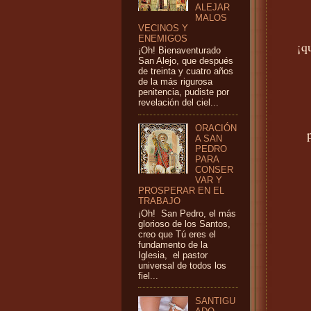
ALEJAR
MALOS
VECINOS Y
ENEMIGOS
¡q
¡Oh! Bienaventurado
San Alejo, que después
de treinta y cuatro años
de la más rigurosa
penitencia, pudiste por
revelación del ciel...
ORACIÓN
A SAN
PEDRO
PARA
CONSER
VAR Y
PROSPERAR EN EL
TRABAJO
¡Oh! San Pedro, el más
glorioso de los Santos,
creo que Tú eres el
fundamento de la
Iglesia, el pastor
universal de todos los
fiel...
SANTIGU