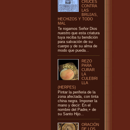
CRUCES
CONTRA
LAS
BRUJAS,
HECHIZOS Y TODO
MAL
Te rogamos Señor Dios
nuestro que esta criatura
tuya reciba tu bendición
para salvación de su
cuerpo y de su alma de
modo que pueda...
REZO
PARA
CURAR
LA
CULEBRI
LLA
(HERPES)
Pintar la periferia de la
zona afectada, con tinta
china negra. Imponer la
mano y decir: En el
nombre del Padre,+ de
su Santo Hijo...
ORACIÓN
DE LOS