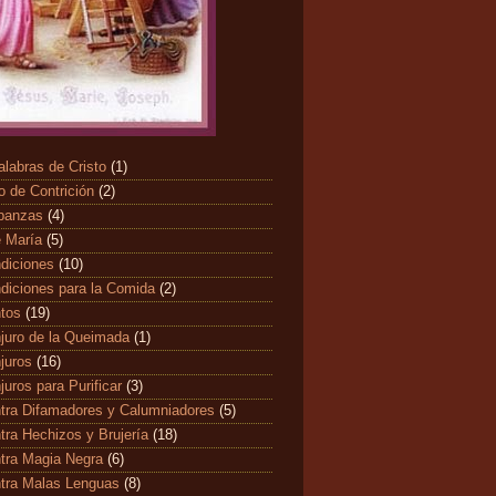
alabras de Cristo
(1)
o de Contrición
(2)
banzas
(4)
 María
(5)
diciones
(10)
diciones para la Comida
(2)
ntos
(19)
juro de la Queimada
(1)
juros
(16)
juros para Purificar
(3)
tra Difamadores y Calumniadores
(5)
tra Hechizos y Brujería
(18)
tra Magia Negra
(6)
tra Malas Lenguas
(8)