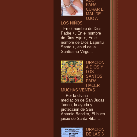
ADO
PARA
CURAR El
MAL DE
OJO A
LOS NIÑOS
En el nombre de Dios
Padre +, En el nombre
de Dios Hijo +, En el
nombre de Dios Espíritu
Santo +, en el de la
Santísima Virge...
ORACIÓN
A DIOS Y
LOS
SANTOS
PARA
HACER
MUCHAS VENTAS
Por la divina
mediación de San Judas
Tadeo, la ayuda y
protección de San
Antonio Bendito, El buen
juicio de Santa Rita, ...
ORACIÓN
DE LAS 3